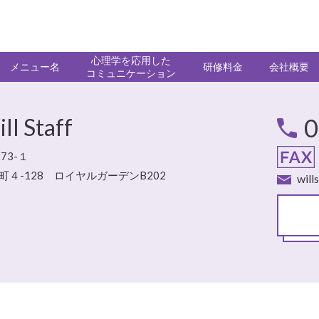
心理学を応用した
メニュー名
研修料金
会社概要
コミュニケーション
Staff
0
73-１
町４-128 ロイヤルガーデンB202
will